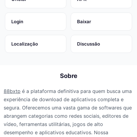
Login
Baixar
Localização
Discussão
Sobre
88bxtp
é a plataforma definitiva para quem busca uma
experiência de download de aplicativos completa e
segura. Oferecemos uma vasta gama de softwares que
abrangem categorias como redes sociais, editores de
vídeo, ferramentas utilitárias, jogos de alto
desempenho e aplicativos educativos. Nossa