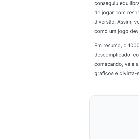
conseguiu equilib
de jogar com respo
diversão. Assim, v
como um jogo deve
Em resumo, o 1000
descomplicado, co
começando, vale a 
gráficos e divirta