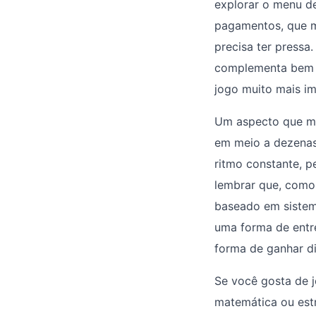
explorar o menu de
pagamentos, que m
precisa ter pressa
complementa bem o 
jogo muito mais im
Um aspecto que mui
em meio a dezenas
ritmo constante, p
lembrar que, como
baseado em sistema
uma forma de entre
forma de ganhar di
Se você gosta de 
matemática ou est