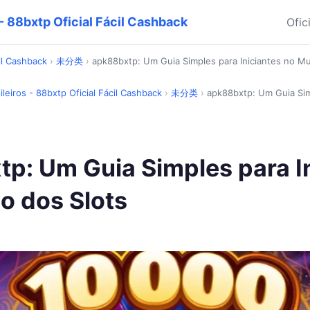
 - 88bxtp Oficial Fácil Cashback
Ofic
il Cashback
›
未分类
›
apk88bxtp: Um Guia Simples para Iniciantes no M
leiros - 88bxtp Oficial Fácil Cashback
›
未分类
›
apk88bxtp: Um Guia Sim
p: Um Guia Simples para I
o dos Slots