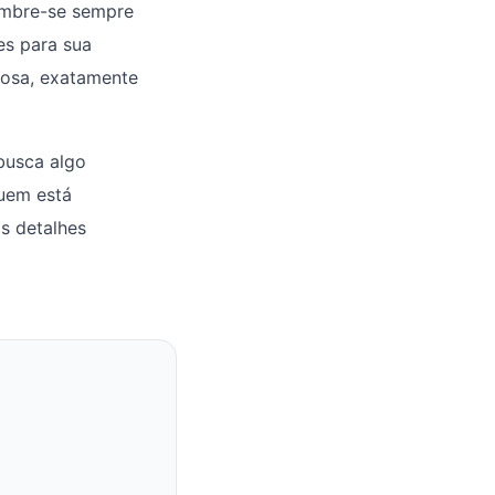
Lembre-se sempre
es para sua
rosa, exatamente
busca algo
uem está
s detalhes