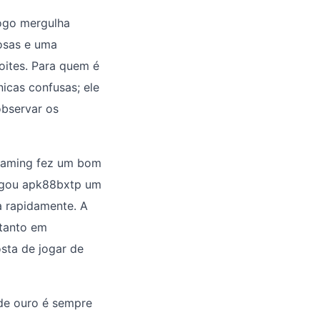
jogo mergulha
osas e uma
oites. Para quem é
icas confusas; ele
observar os
y Gaming fez um bom
jogou apk88bxtp um
a rapidamente. A
 tanto em
sta de jogar de
de ouro é sempre