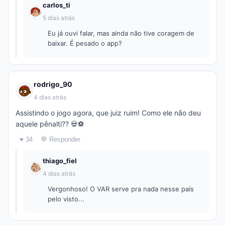
carlos_ti
5 dias atrás
Eu já ouvi falar, mas ainda não tive coragem de
baixar. É pesado o app?
rodrigo_90
4 dias atrás
Assistindo o jogo agora, que juiz ruim! Como ele não deu
aquele pênalti?? 💀⚽
♥ 34
💬 Responder
thiago_fiel
4 dias atrás
Vergonhoso! O VAR serve pra nada nesse país
pelo visto...