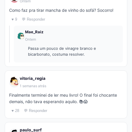
Ontem
Como faz pra tirar mancha de vinho do sofá? Socorro!
♥ 9
💬 Responder
Mae_Raiz
Ontem
Passa um pouco de vinagre branco e
bicarbonato, costuma resolver.
vitoria_regia
1 semanas atrás
Finalmente terminei de ler meu livro! O final foi chocante
demais, não tava esperando aquilo. 📚😱
♥ 28
💬 Responder
paulo_surf