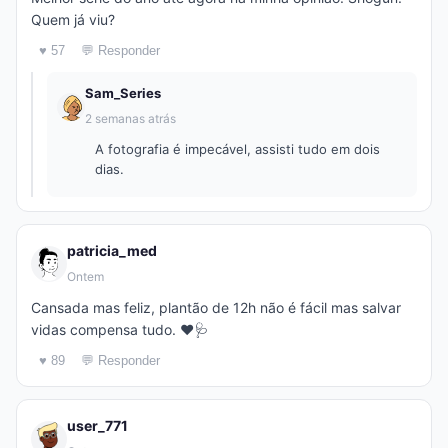
Quem já viu?
♥ 57
💬 Responder
Sam_Series
2 semanas atrás
A fotografia é impecável, assisti tudo em dois
dias.
patricia_med
Ontem
Cansada mas feliz, plantão de 12h não é fácil mas salvar
vidas compensa tudo. ❤️🩺
♥ 89
💬 Responder
user_771