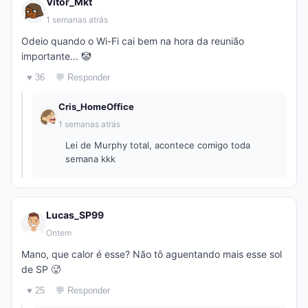
Vitor_Mkt
1 semanas atrás
Odeio quando o Wi-Fi cai bem na hora da reunião
importante... 🤡
♥ 36
💬 Responder
Cris_HomeOffice
1 semanas atrás
Lei de Murphy total, acontece comigo toda
semana kkk
Lucas_SP99
Ontem
Mano, que calor é esse? Não tô aguentando mais esse sol
de SP 🥵
♥ 25
💬 Responder