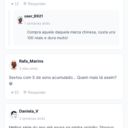
♥ 13
💬 Responder
user_9921
1 semanas atrás
Compra aquele daquela marca chinesa, custa uns
100 reais e dura muito!
Rafa_Marins
3 dias atrás
Sextou com S de sono acumulado... Quem mais tá assim?
💀
♥ 63
💬 Responder
Daniela_V
2 semanas atrás
Melhor série do ano até agora na minha opinião: Shogun.