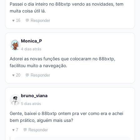
Passei o dia inteiro no 88bxtp vendo as novidades, tem
muita coisa útil lá.
♥ 16
💬 Responder
Monica_P
4 dias atrás
Adorei as novas funções que colocaram no 88bxtp,
facilitou muito a navegação.
♥ 20
💬 Responder
bruno_viana
5 dias atrás
Gente, baixei o 88bxtp ontem pra ver como era e achei
bem prático, alguém mais usa?
♥ 7
💬 Responder