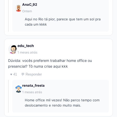
AnaC_92
Ontem
Aqui no Rio tá pior, parece que tem um sol pra
cada um kkkk
edu_tech
1 meses atrás
Dúvida: vocês preferem trabalhar home office ou
presencial? Tô numa crise aqui kkk
♥ 41
💬 Responder
renata_freela
1 meses atrás
Home office mil vezes! Não perco tempo com
deslocamento e rendo muito mais.