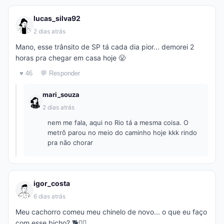
lucas_silva92
2 dias atrás
Mano, esse trânsito de SP tá cada dia pior... demorei 2
horas pra chegar em casa hoje 😤
♥ 46
💬 Responder
mari_souza
2 dias atrás
nem me fala, aqui no Rio tá a mesma coisa. O
metrô parou no meio do caminho hoje kkk rindo
pra não chorar
igor_costa
6 dias atrás
Meu cachorro comeu meu chinelo de novo... o que eu faço
com esse bicho? 🐕🤦‍♂️