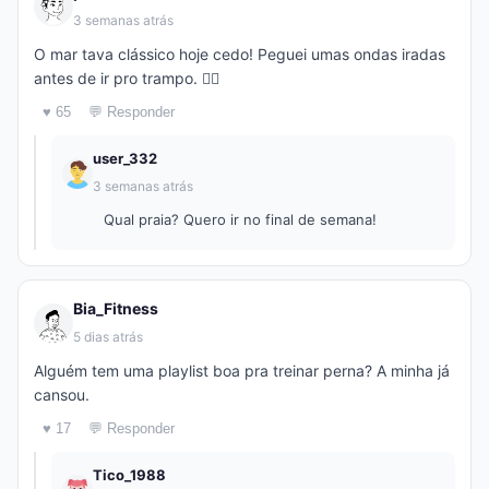
3 semanas atrás
O mar tava clássico hoje cedo! Peguei umas ondas iradas
antes de ir pro trampo. 🏄‍♂️
♥ 65
💬 Responder
user_332
3 semanas atrás
Qual praia? Quero ir no final de semana!
Bia_Fitness
5 dias atrás
Alguém tem uma playlist boa pra treinar perna? A minha já
cansou.
♥ 17
💬 Responder
Tico_1988