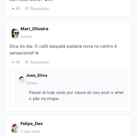
♥ 40
💬 Responder
Mari_Oliveira
Ontem
Dica do dia: O café daquela padaria nova no centro é
sensacional! ☕
♥ 45
💬 Responder
Joao_Silva
Ontem
Passei lá hoje cedo por causa do seu post e amei
o pão na chapa.
Felipe_Dev
3 dias atrás