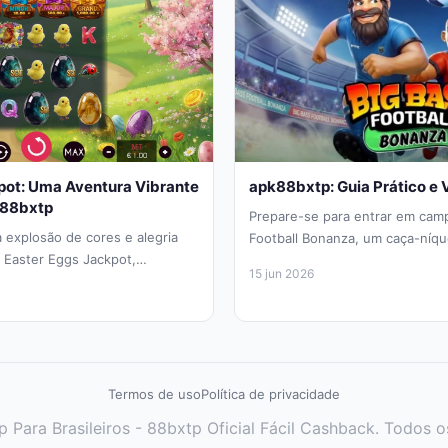
pot: Uma Aventura Vibrante
apk88bxtp: Guia Prático e 
k88bxtp
Prepare-se para entrar em cam
 explosão de cores e alegria
Football Bonanza, um caça-níqu
t Easter Eggs Jackpot,
adrenalina dos estádios com...
15 jun 2026
iple Cherry. Lançado...
Termos de uso
Política de privacidade
Para Brasileiros - 88bxtp Oficial Fácil Cashback. Todos os