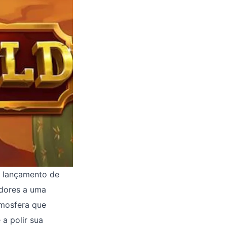
o lançamento de
adores a uma
tmosfera que
a polir sua