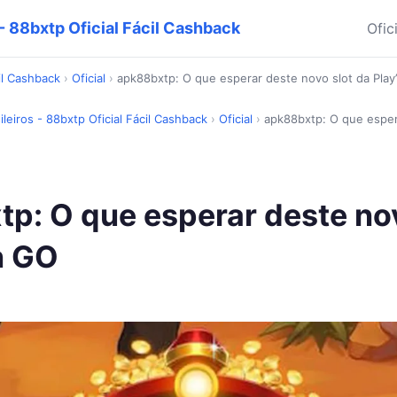
 - 88bxtp Oficial Fácil Cashback
Ofic
il Cashback
›
Oficial
›
apk88bxtp: O que esperar deste novo slot da Play
leiros - 88bxtp Oficial Fácil Cashback
›
Oficial
›
apk88bxtp: O que esper
p: O que esperar deste nov
n GO