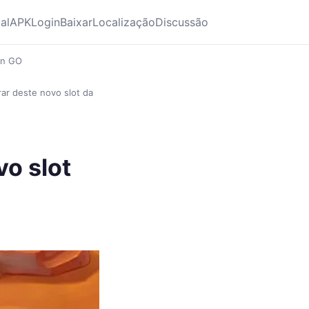
ial
APK
Login
Baixar
Localização
Discussão
’n GO
ar deste novo slot da
o slot