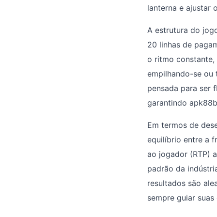
lanterna e ajustar 
A estrutura do jog
20 linhas de paga
o ritmo constante
empilhando-se ou t
pensada para ser f
garantindo apk88b
Em termos de dese
equilíbrio entre a
ao jogador (RTP) a
padrão da indústri
resultados são ale
sempre guiar suas 