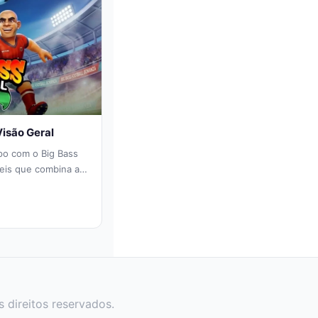
Visão Geral
po com o Big Bass
eis que combina a
 direitos reservados.