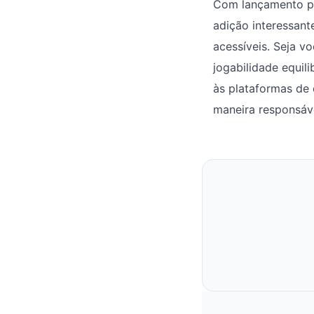
Com lançamento pr
adição interessant
acessíveis. Seja v
jogabilidade equil
às plataformas de 
maneira responsável