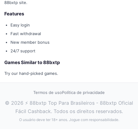
88bxtp site.
Features
Easy login
Fast withdrawal
New member bonus
24/7 support
Games Similar to 88bxtp
Try our hand-picked games.
Termos de uso
Política de privacidade
© 2026 ⚡ 88bxtp Top Para Brasileiros - 88bxtp Oficial
Fácil Cashback. Todos os direitos reservados.
O usuário deve ter 18+ anos. Jogue com responsabilidade.