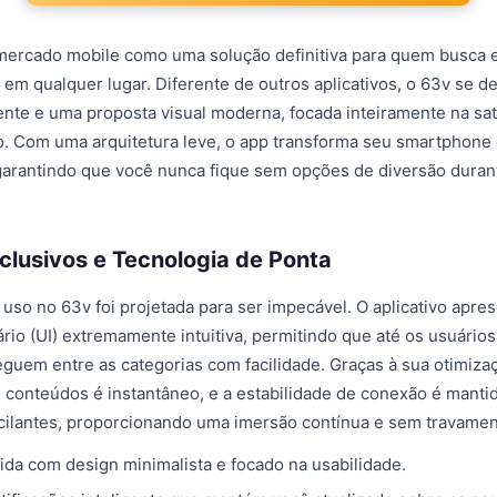
mercado mobile como uma solução definitiva para quem busca 
 em qualquer lugar. Diferente de outros aplicativos, o 63v se d
gente e uma proposta visual moderna, focada inteiramente na sa
ro. Com uma arquitetura leve, o app transforma seu smartphon
garantindo que você nunca fique sem opções de diversão durant
clusivos e Tecnologia de Ponta
 uso no 63v foi projetada para ser impecável. O aplicativo apre
ário (UI) extremamente intuitiva, permitindo que até os usuári
guem entre as categorias com facilidade. Graças à sua otimiza
 conteúdos é instantâneo, e a estabilidade de conexão é man
ilantes, proporcionando uma imersão contínua e sem travament
ida com design minimalista e focado na usabilidade.