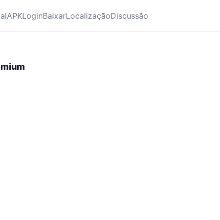
ial
APK
Login
Baixar
Localização
Discussão
remium