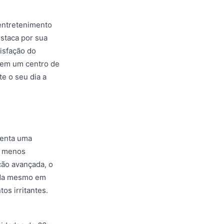
entretenimento
estaca por sua
tisfação do
e em um centro de
e o seu dia a
senta uma
os menos
ção avançada, o
tida mesmo em
os irritantes.