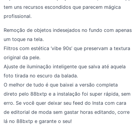
tem uns recursos escondidos que parecem mágica
profissional.
Remoção de objetos indesejados no fundo com apenas
um toque na tela.
Filtros com estética ‘vibe 90s’ que preservam a textura
original da pele.
Ajuste de iluminação inteligente que salva até aquela
foto tirada no escuro da balada.
O melhor de tudo é que baixei a versão completa
direto pelo 88bxtp e a instalação foi super rápida, sem
erro. Se você quer deixar seu feed do Insta com cara
de editorial de moda sem gastar horas editando, corre
lá no 88bxtp e garante o seu!